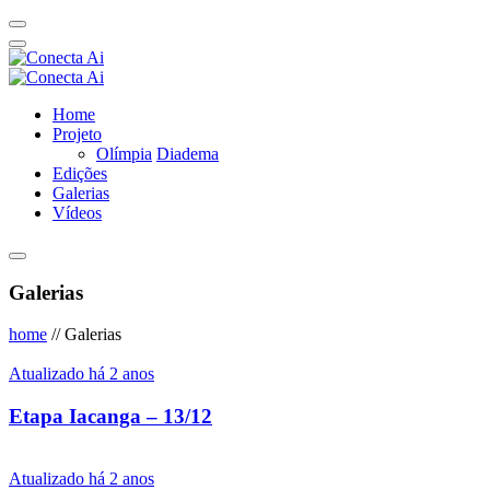
Home
Projeto
Olímpia
Diadema
Edições
Galerias
Vídeos
Galerias
home
//
Galerias
Atualizado há 2 anos
Etapa Iacanga – 13/12
Atualizado há 2 anos